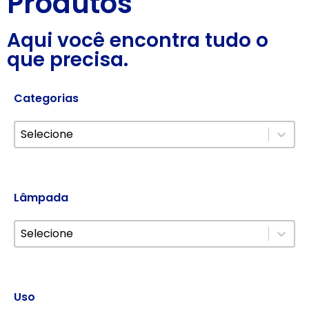
Produtos
Aqui você encontra tudo o
que precisa.
Categorias
Select content
Filtro Categorias Mobile
Lâmpada
Select content
Filtro Lâmpada Mobile
Uso