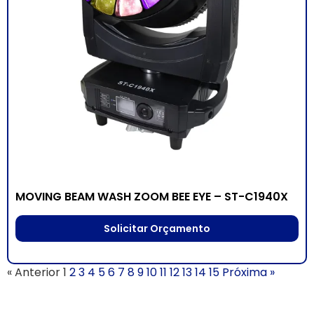
MOVING BEAM WASH ZOOM BEE EYE – ST-C1940X
Solicitar Orçamento
« Anterior
1
2
3
4
5
6
7
8
9
10
11
12
13
14
15
Próxima »