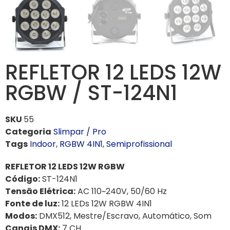
REFLETOR 12 LEDS 12W
RGBW / ST-124N1
SKU
55
Categoria
Slimpar / Pro
Tags
Indoor
,
RGBW 4IN1
,
Semiprofissional
REFLETOR 12 LEDS 12W RGBW
Código:
ST-124N1
Tensão Elétrica:
AC 110~240V, 50/60 Hz
Fonte de luz:
12 LEDs 12W RGBW 4IN1
Modos:
DMX512, Mestre/Escravo, Automático, Som
Canais DMX:
7 CH