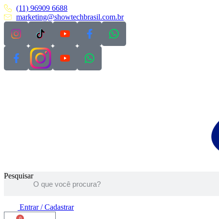
Pular
(11) 96909 6688
para
marketing@showtechbrasil.com.br
o
conteúdo
Pesquisar
Entrar / Cadastrar
0