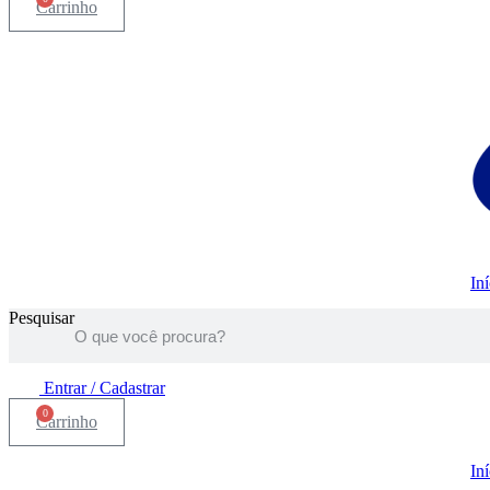
Carrinho
Iní
Pesquisar
Entrar / Cadastrar
0
Carrinho
Iní