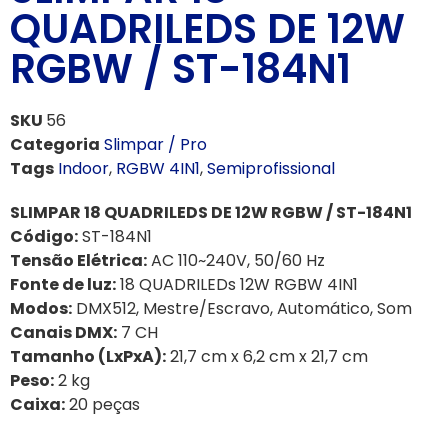
QUADRILEDS DE 12W
RGBW / ST-184N1
SKU
56
Categoria
Slimpar / Pro
Tags
Indoor
,
RGBW 4IN1
,
Semiprofissional
SLIMPAR 18 QUADRILEDS DE 12W RGBW / ST-184N1
Código:
ST-184N1
Tensão Elétrica:
AC 110~240V, 50/60 Hz
Fonte de luz:
18 QUADRILEDs 12W RGBW 4IN1
Modos:
DMX512, Mestre/Escravo, Automático, Som
Canais DMX:
7 CH
Tamanho (LxPxA):
21,7 cm x 6,2 cm x 21,7 cm
Peso:
2 kg
Caixa:
20 peças