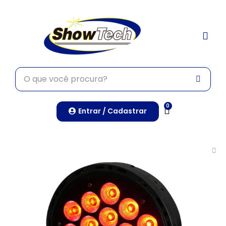
TRABALHE CONO
0
Entrar / Cadastrar