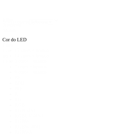
Filtro
Select content
Ambiente
Mobile
Cor do LED
Filtro
13 cores + branco
Cor
14 cores + branco
do
3 cores + branco
LED
7 cores + branco
9 cores + branco
BF
BFQ
BQ
R
RG
RGB
RGB 3IN1
RGBUV 4IN1
RGBW
RGBW 4IN1
RGBWA