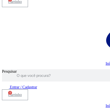
Carrinho
Iní
Pesquisar
Entrar / Cadastrar
0
Carrinho
Iní