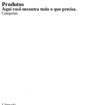
Produtos
Aqui você encontra tudo o que precisa.
Categorias
Filtro
Acessório
Categorias
Cênica e Profissional Lighting
Distribuidor DMX
Elipsoidal
Laser
Máquina de Fumaça
Mesa DMX
Mini Brut
Moving Head
Multiefeitos
Ribalta
Slimpar / Pro
Strobo
Filtro
Select content
Categorias
Mobile
Lâmpada