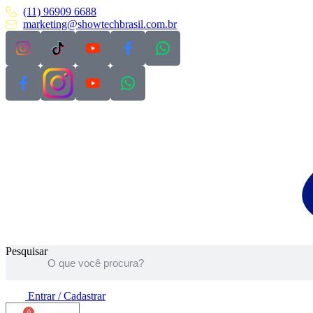
Pular
(11) 96909 6688
para
marketing@showtechbrasil.com.br
o
conteúdo
Pesquisar
Entrar / Cadastrar
0