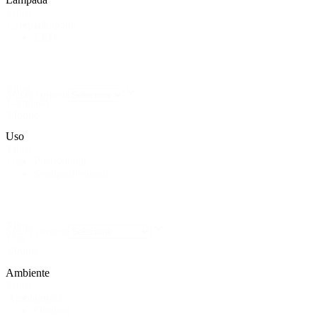
Filtro
Lâmpada
Lâmpada
LED
Filtro
Select content
Lâmpada
Mobile
Uso
Filtro
Profissional
Uso
Semiprofissional
Filtro
Select content
Uso
Mobile
Ambiente
Filtro
Indoor
Ambiente
Outdoor