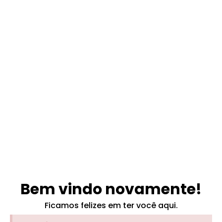
Entre agora mesmo
Para ter acesso as suas informações, cotações
e muito mais.
Bem vindo novamente!
Ficamos felizes em ter você aqui.