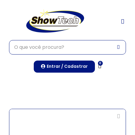
TRABALHE CONO
0
Entrar / Cadastrar