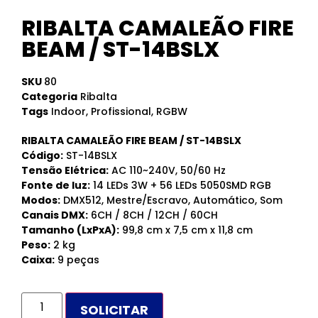
RIBALTA CAMALEÃO FIRE
BEAM / ST-14BSLX
SKU
80
Categoria
Ribalta
Tags
Indoor
,
Profissional
,
RGBW
RIBALTA CAMALEÃO FIRE BEAM / ST-14BSLX
Código:
ST-14BSLX
Tensão Elétrica:
AC 110~240V, 50/60 Hz
Fonte de luz:
14 LEDs 3W + 56 LEDs 5050SMD RGB
Modos:
DMX512, Mestre/Escravo, Automático, Som
Canais DMX:
6CH / 8CH / 12CH / 60CH
Tamanho (LxPxA):
99,8 cm x 7,5 cm x 11,8 cm
Peso:
2 kg
Caixa:
9 peças