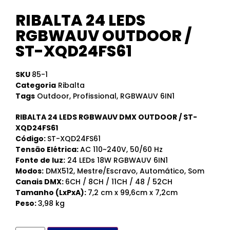
RIBALTA 24 LEDS
RGBWAUV OUTDOOR /
ST-XQD24FS61
SKU
85-1
Categoria
Ribalta
Tags
Outdoor
,
Profissional
,
RGBWAUV 6IN1
RIBALTA 24 LEDS RGBWAUV DMX OUTDOOR / ST-
XQD24FS61
Código:
ST-XQD24FS61
Tensão Elétrica:
AC 110~240V, 50/60 Hz
Fonte de luz:
24 LEDs 18W RGBWAUV 6IN1
Modos:
DMX512, Mestre/Escravo, Automático, Som
Canais DMX:
6CH / 8CH / 11CH / 48 / 52CH
Tamanho (LxPxA):
7,2 cm x 99,6cm x 7,2cm
Peso:
3,98 kg