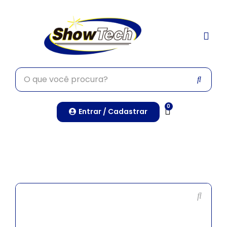
TRABALHE CONO
0
Entrar / Cadastrar