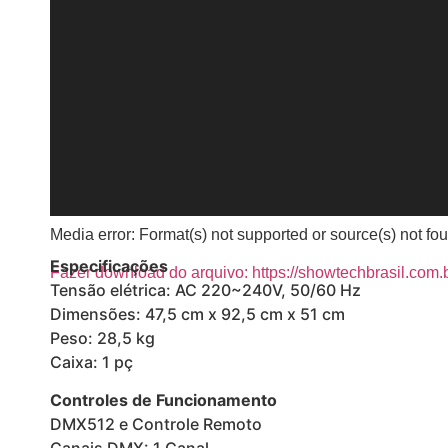
Media error: Format(s) not supported or source(s) not fo
Especificações
Fazer download do arquivo: https://showtechbrasil.co
Tensão elétrica: AC 220~240V, 50/60 Hz
Dimensões: 47,5 cm x 92,5 cm x 51 cm
Peso: 28,5 kg
00:00
Caixa: 1 pç
Controles de Funcionamento
DMX512 e Controle Remoto