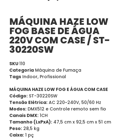
MÁQUINA HAZE LOW
FOG BASE DE ÁGUA
220V COM CASE / ST-
30220SW
SKU
110
Categoria
Máquina de Fumaça
Tags
Indoor
,
Profissional
MÁQUINA HAZE LOW FOG E ÁGUA COM CASE
Código:
ST-30220SW
Tensão Elétrica:
AC 220~240V, 50/60 Hz
Modos:
DMX512 e Controle remoto sem fio
Canais DMX:
1CH
Tamanho (LxPxA):
47,5 cm x 92,5 cm x 51 cm
Peso:
28,5 kg
Caixa:
1 pç