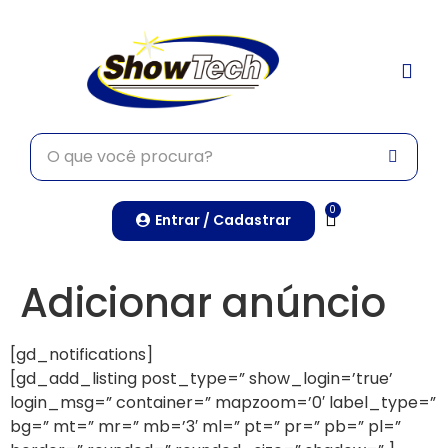
TRABALHE CONO
0
Entrar / Cadastrar
Adicionar anúncio
[gd_notifications]
[gd_add_listing post_type=” show_login=’true’
login_msg=” container=” mapzoom=’0′ label_type=”
bg=” mt=” mr=” mb=’3′ ml=” pt=” pr=” pb=” pl=”